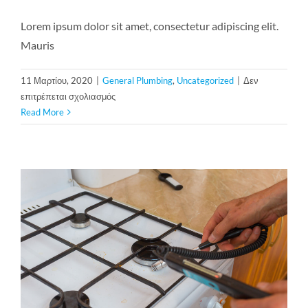
Lorem ipsum dolor sit amet, consectetur adipiscing elit.
Mauris
11 Μαρτίου, 2020
|
General Plumbing
,
Uncategorized
|
Δεν
στο
επιτρέπεται σχολιασμός
What
Read More
is
Power
Flushing?