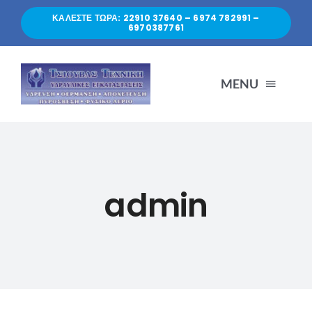
Skip
ΚΑΛΕΣΤΕ ΤΩΡΑ: 22910 37640 – 6974 782991 –
to
6970387761
content
MENU
Αρχική
Υπηρεσίες
admin
Εμείς
Portfolio