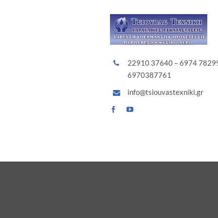
22910 37640 – 6974 7829
6970387761
info@tsiouvastexniki.gr