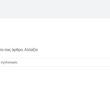
το σας άρθρο. Αλλάξτε
στο
ι σχολιασμός
Καλημέρα
κόσμε!